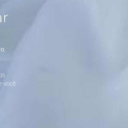
ar
do
,
os
e você